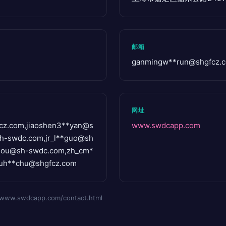
邮箱
ganmingw**
run@shgfcz.
网址
cz.com
,jiaoshen3**
yan@s
www.swdcapp.com
h-swdc.com
,jr_l**
guo@sh
hou@sh-swdc.com
,zh_cm*
uh**
chu@shgfcz.com
.swdcapp.com/contact.html