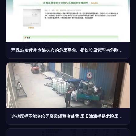
环保热点解读 含油抹布的危废豁免、餐饮垃圾管理与危险废物经营要点
这些废桶不能交给无资质经营者处置 废旧油漆桶是危险废物，擅自加工处理后果很严重